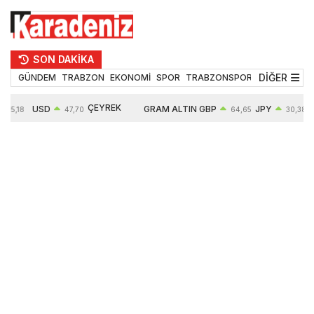
SON DAKİKA
DİĞER
GÜNDEM
TRABZON
EKONOMİ
SPOR
TRABZONSPOR
TEKNOLOJİ
ÇEYREK
USD
GRAM ALTIN
GBP
JPY
55,18
47,70
64,65
30,38
ALTIN
0,17%
6685,26
0,46%
0,64%
10935,00
2,97%
2,84%