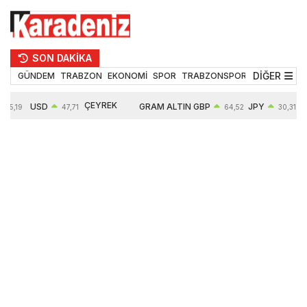
SON DAKİKA
DİĞER
GÜNDEM
TRABZON
EKONOMİ
SPOR
TRABZONSPOR
TEKNOLOJİ
ÇEYREK
USD
GRAM ALTIN
GBP
JPY
55,19
47,71
64,52
30,31
ALTIN
0,18%
6660,55
0,27%
0,39%
10903,00
2,59%
2,54%