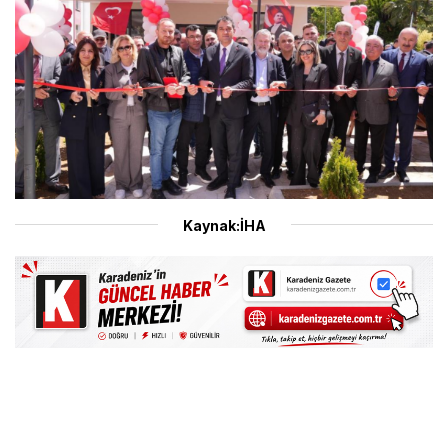
Kaynak:İHA