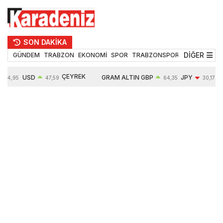
SON DAKİKA
DİĞER
GÜNDEM
TRABZON
EKONOMİ
SPOR
TRABZONSPOR
TEKNOLOJİ
ÇEYREK
USD
GRAM ALTIN
GBP
JPY
54,95
47,59
64,35
30,17
ALTIN
0,05%
6490,98
0,04%
-0,34%
10634,00
-0,08%
0,65%