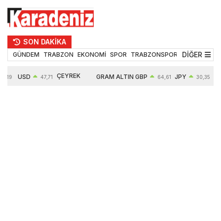
SON DAKİKA
DİĞER
GÜNDEM
TRABZON
EKONOMİ
SPOR
TRABZONSPOR
TEKNOLOJİ
ÇEYREK
USD
GRAM ALTIN
GBP
JPY
55,19
47,71
64,61
30,35
ALTIN
0,18%
6660,55
0,39%
0,52%
10912,00
2,59%
2,62%