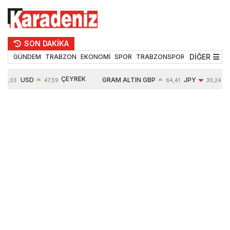
SON DAKİKA
DİĞER
GÜNDEM
TRABZON
EKONOMİ
SPOR
TRABZONSPOR
TEKNOLOJİ
ÇEYREK
USD
GRAM ALTIN
GBP
JPY
55,03
47,59
64,41
30,24
ALTIN
0,06%
6527,14
0,12%
-0,10%
10681,00
0,48%
1,10%