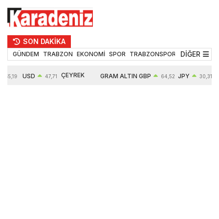
SON DAKİKA
DİĞER
GÜNDEM
TRABZON
EKONOMİ
SPOR
TRABZONSPOR
TEKNOLOJİ
ÇEYREK
USD
GRAM ALTIN
GBP
JPY
55,19
47,71
64,52
30,31
ALTIN
0,18%
6660,55
0,27%
0,39%
10903,00
2,59%
2,54%