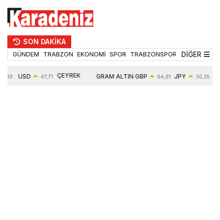
SON DAKİKA
DİĞER
GÜNDEM
TRABZON
EKONOMİ
SPOR
TRABZONSPOR
TEKNOLOJİ
ÇEYREK
USD
GRAM ALTIN
GBP
JPY
5,19
47,71
64,61
30,35
ALTIN
0,18%
6660,55
0,39%
0,52%
10910,00
2,59%
2,61%