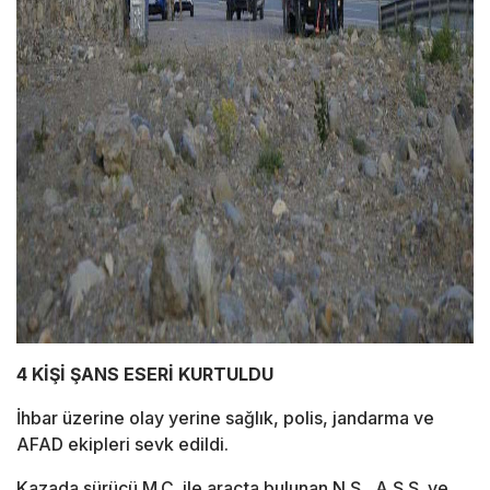
4 KİŞİ ŞANS ESERİ KURTULDU
İhbar üzerine olay yerine sağlık, polis, jandarma ve
AFAD ekipleri sevk edildi.
Kazada sürücü M.Ç. ile araçta bulunan N.Ş., A.Ş.Ş. ve