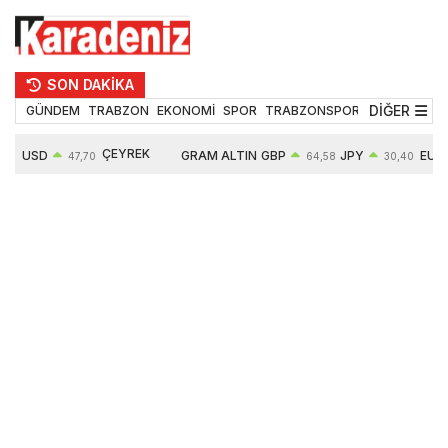
SON DAKİKA
DİĞER
GÜNDEM
TRABZON
EKONOMİ
SPOR
TRABZONSPOR
TEKNOLOJİ
ÇEYREK
USD
GRAM ALTIN
GBP
JPY
EUR
47,70
64,58
30,40
ALTIN
0,17%
6670,55
0,36%
0,69%
0,39%
10907,00
2,74%
2,58%