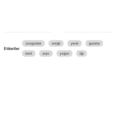
zonguldak
ereğli
yerel
gazete
Etiketler
kent
arşiv
yoğun
ilği