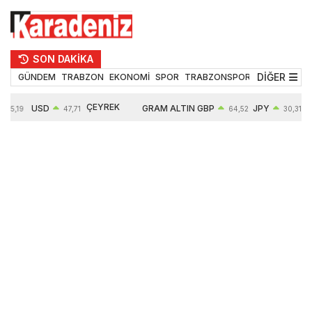
SON DAKİKA
DİĞER
GÜNDEM
TRABZON
EKONOMİ
SPOR
TRABZONSPOR
TEKNOLOJİ
ÇEYREK
USD
GRAM ALTIN
GBP
JPY
55,19
47,71
64,52
30,31
ALTIN
0,18%
6660,55
0,27%
0,39%
10903,00
2,59%
2,54%