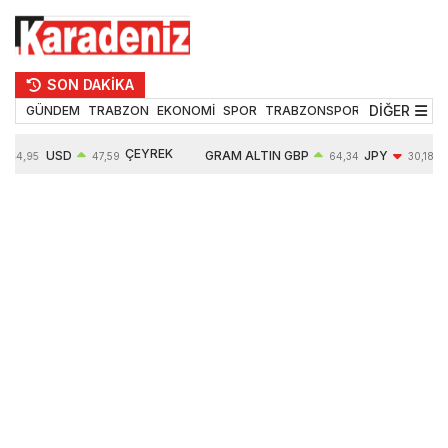
SON DAKİKA
DİĞER
GÜNDEM
TRABZON
EKONOMİ
SPOR
TRABZONSPOR
TEKNOLOJİ
ÇEYREK
USD
GRAM ALTIN
GBP
JPY
54,95
47,59
64,34
30,18
ALTIN
0,05%
6484,95
0,01%
-0,31%
10624,00
-0,17%
0,56%