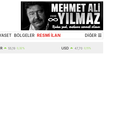
YASET
BÖLGELER
RESMİ İLAN
DİĞER
USD
5,19
0,32%
47,70
0,15%