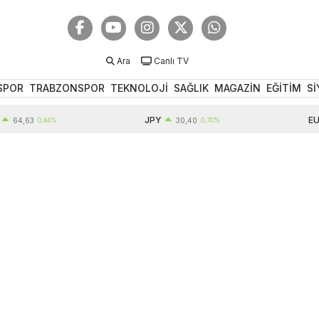
Ara
Canlı TV
SPOR
TRABZONSPOR
TEKNOLOJİ
SAĞLIK
MAGAZİN
EĞİTİM
Sİ
JPY
EUR
,63
0,44%
30,40
0,70%
5