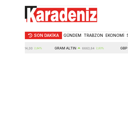
SON DAKİKA
GÜNDEM
TRABZON
EKONOMİ
IN
GRAM ALTIN
GBP
10914,00
2,64%
6663,64
2,63%
64