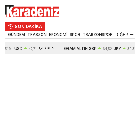
SON DAKİKA
DİĞER
GÜNDEM
TRABZON
EKONOMİ
SPOR
TRABZONSPOR
TEKNOLOJİ
ÇEYREK
USD
GRAM ALTIN
GBP
JPY
55,19
47,71
64,52
30,31
ALTIN
0,18%
6660,55
0,27%
0,39%
10903,00
2,59%
2,54%