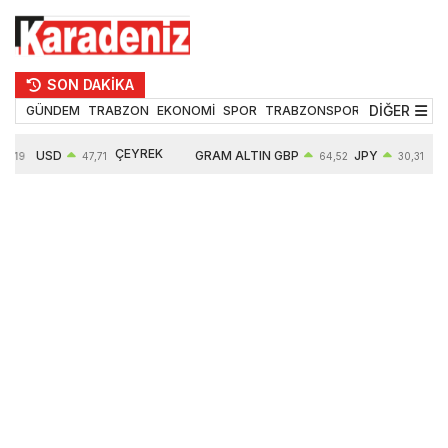
SON DAKİKA
DİĞER
GÜNDEM
TRABZON
EKONOMİ
SPOR
TRABZONSPOR
TEKNOLOJİ
ÇEYREK
USD
GRAM ALTIN
GBP
JPY
55,19
47,71
64,52
30,31
ALTIN
0,18%
6660,55
0,27%
0,39%
10903,00
2,59%
2,54%