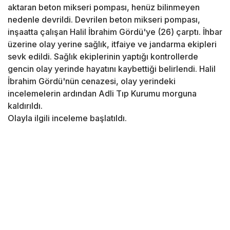
aktaran beton mikseri pompası, henüz bilinmeyen
nedenle devrildi. Devrilen beton mikseri pompası,
inşaatta çalışan Halil İbrahim Gördü'ye (26) çarptı. İhbar
üzerine olay yerine sağlık, itfaiye ve jandarma ekipleri
sevk edildi. Sağlık ekiplerinin yaptığı kontrollerde
gencin olay yerinde hayatını kaybettiği belirlendi. Halil
İbrahim Gördü'nün cenazesi, olay yerindeki
incelemelerin ardından Adli Tıp Kurumu morguna
kaldırıldı.
Olayla ilgili inceleme başlatıldı.