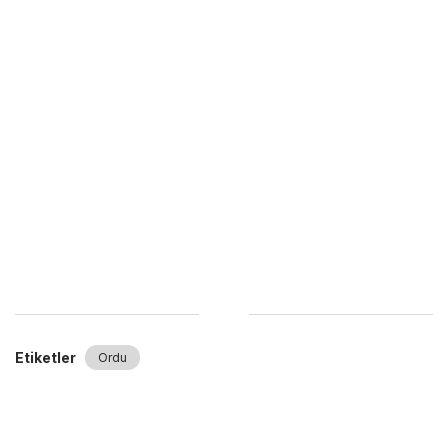
Etiketler
Ordu