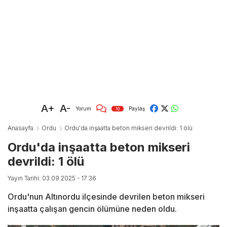
A+
A-
Yorum
Paylaş
10
Anasayfa
Ordu
Ordu'da inşaatta beton mikseri devrildi: 1 ölü
Ordu'da inşaatta beton mikseri
devrildi: 1 ölü
Yayın Tarihi: 03.09.2025 - 17:36
Ordu'nun Altınordu ilçesinde devrilen beton mikseri
inşaatta çalışan gencin ölümüne neden oldu.