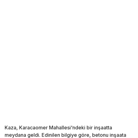
Kaza, Karacaomer Mahallesi'ndeki bir inşaatta
meydana geldi. Edinilen bilgiye göre, betonu inşaata