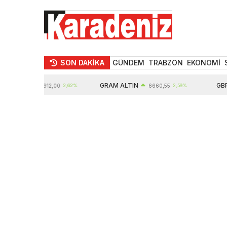
SON DAKİKA
GÜNDEM
TRABZON
EKONOMİ
TIN
GRAM ALTIN
GBP
10912,00
2,62%
6660,55
2,59%
6