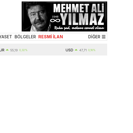
YASET
BÖLGELER
RESMİ İLAN
DİĞER
USD
55,19
0,32%
47,71
0,18%