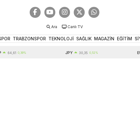
Ara
Canlı TV
SPOR
TRABZONSPOR
TEKNOLOJİ
SAĞLIK
MAGAZİN
EĞİTİM
Sİ
JPY
EUR
4,61
0,39%
30,35
0,52%