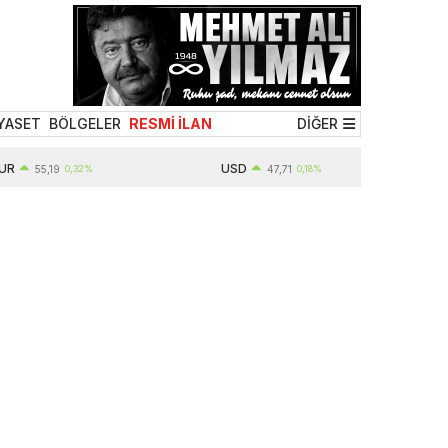
YASET
BÖLGELER
RESMİ İLAN
DİĞER
USD
5,19
0,32%
47,71
0,18%