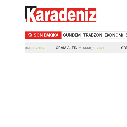
SON DAKİKA
GÜNDEM
TRABZON
EKONOMİ
IN
GRAM ALTIN
GBP
10903,00
2,54%
6660,55
2,59%
64,