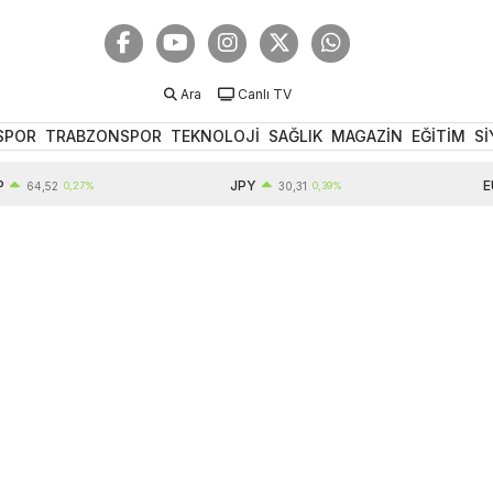
Ara
Canlı TV
SPOR
TRABZONSPOR
TEKNOLOJİ
SAĞLIK
MAGAZİN
EĞİTİM
Sİ
JPY
EUR
52
0,27%
30,31
0,39%
5