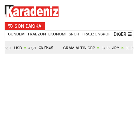
SON DAKİKA
DİĞER
GÜNDEM
TRABZON
EKONOMİ
SPOR
TRABZONSPOR
TEKNOLOJİ
ÇEYREK
USD
GRAM ALTIN
GBP
JPY
55,19
47,71
64,52
30,31
ALTIN
0,18%
6660,55
0,27%
0,39%
10903,00
2,59%
2,54%