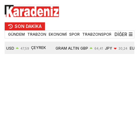
SON DAKİKA
DİĞER
GÜNDEM
TRABZON
EKONOMİ
SPOR
TRABZONSPOR
TEKNOLOJİ
ÇEYREK
USD
GRAM ALTIN
GBP
JPY
EUR
47,59
64,41
30,24
ALTIN
0,06%
6527,14
0,12%
-0,10%
0,04%
10681,00
0,48%
1,10%