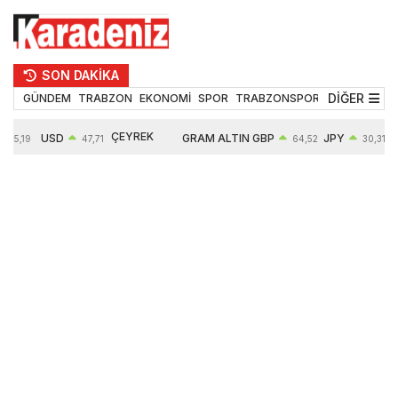
SON DAKİKA
DİĞER
GÜNDEM
TRABZON
EKONOMİ
SPOR
TRABZONSPOR
TEKNOLOJİ
ÇEYREK
USD
GRAM ALTIN
GBP
JPY
55,19
47,71
64,52
30,31
ALTIN
0,18%
6660,55
0,27%
0,39%
10903,00
2,59%
2,54%