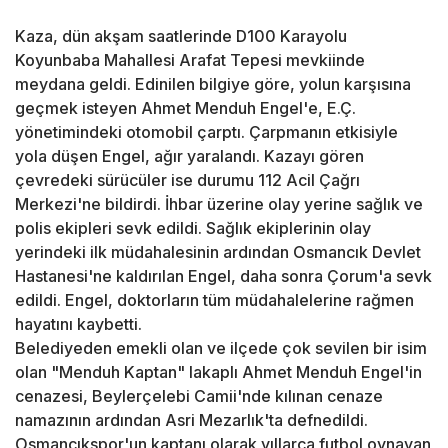
Kaza, dün akşam saatlerinde D100 Karayolu
Koyunbaba Mahallesi Arafat Tepesi mevkiinde
meydana geldi. Edinilen bilgiye göre, yolun karşısına
geçmek isteyen Ahmet Menduh Engel'e, E.Ç.
yönetimindeki otomobil çarptı. Çarpmanın etkisiyle
yola düşen Engel, ağır yaralandı. Kazayı gören
çevredeki sürücüler ise durumu 112 Acil Çağrı
Merkezi'ne bildirdi. İhbar üzerine olay yerine sağlık ve
polis ekipleri sevk edildi. Sağlık ekiplerinin olay
yerindeki ilk müdahalesinin ardından Osmancık Devlet
Hastanesi'ne kaldırılan Engel, daha sonra Çorum'a sevk
edildi. Engel, doktorların tüm müdahalelerine rağmen
hayatını kaybetti.
Belediyeden emekli olan ve ilçede çok sevilen bir isim
olan "Menduh Kaptan" lakaplı Ahmet Menduh Engel'in
cenazesi, Beylerçelebi Camii'nde kılınan cenaze
namazının ardından Asri Mezarlık'ta defnedildi.
Osmancıkspor'un kaptanı olarak yıllarca futbol oynayan