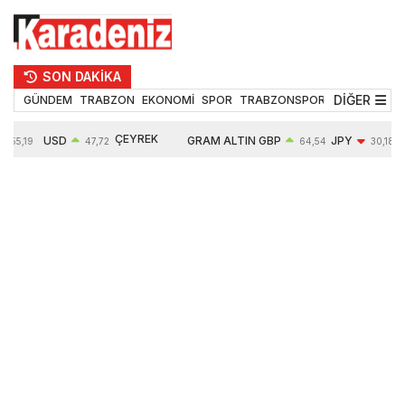
SON DAKİKA
DİĞER
GÜNDEM
TRABZON
EKONOMİ
SPOR
TRABZONSPOR
TEKNOLOJİ
ÇEYREK
USD
GRAM ALTIN
GBP
JPY
55,19
47,72
64,54
30,18
ALTIN
0,02%
6675,95
0,02%
-0,41%
10914,00
0,23%
2,64%