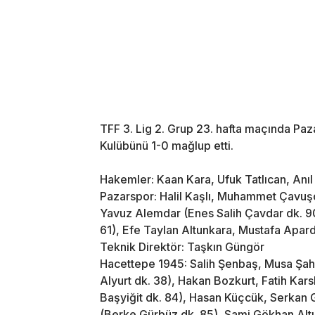
TFF 3. Lig 2. Grup 23. hafta maçında Paz
Kulübünü 1-0 mağlup etti.
Hakemler: Kaan Kara, Ufuk Tatlıcan, Anıl 
Pazarspor: Halil Kaşlı, Muhammet Çavuş
Yavuz Alemdar (Enes Salih Çavdar dk. 9
61), Efe Taylan Altunkara, Mustafa Apardı
Teknik Direktör: Taşkın Güngör
Hacettepe 1945: Salih Şenbaş, Musa Şah
Alyurt dk. 38), Hakan Bozkurt, Fatih Kar
Başyiğit dk. 84), Hasan Küçcük, Serka
(Berke Gürbüz dk. 85), Sami Gökhan Alt