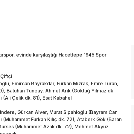
arspor, evinde karşılaştığı Hacettepe 1945 Spor
Çiftçi
oğlu, Emircan Bayrakdar, Furkan Mızrak, Emre Turan,
0), Batuhan Tunçay, Ahmet Arık (Göktuğ Yılmaz dk.
 (Ali Çelik dk. 81), Esat Kabahel
indere, Gürkan Alver, Murat Sipahioğlu (Bayram Can
slı (Muhammet Furkan Kılıç dk. 72), Ataberk Gök (Baran
n Gürses (Muhammet Azak dk. 72), Mehmet Akyüz
ıparmak