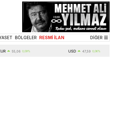
YASET
BÖLGELER
RESMİ İLAN
DİĞER
USD
55,06
0,09%
47,59
0,06%