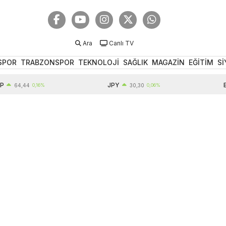
Ara
Canlı TV
SPOR
TRABZONSPOR
TEKNOLOJİ
SAĞLIK
MAGAZİN
EĞİTİM
Sİ
JPY
EUR
64,44
0,16%
30,30
0,06%