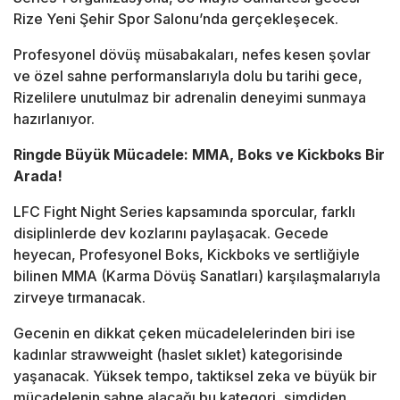
Rize Yeni Şehir Spor Salonu’nda gerçekleşecek.
Profesyonel dövüş müsabakaları, nefes kesen şovlar
ve özel sahne performanslarıyla dolu bu tarihi gece,
Rizelilere unutulmaz bir adrenalin deneyimi sunmaya
hazırlanıyor.
Ringde Büyük Mücadele: MMA, Boks ve Kickboks Bir
Arada!
LFC Fight Night Series kapsamında sporcular, farklı
disiplinlerde dev kozlarını paylaşacak. Gecede
heyecan, Profesyonel Boks, Kickboks ve sertliğiyle
bilinen MMA (Karma Dövüş Sanatları) karşılaşmalarıyla
zirveye tırmanacak.
Gecenin en dikkat çeken mücadelelerinden biri ise
kadınlar strawweight (haslet sıklet) kategorisinde
yaşanacak. Yüksek tempo, taktiksel zeka ve büyük bir
mücadelenin sahne alacağı bu kategori, şimdiden