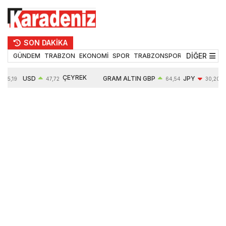
SON DAKİKA
DİĞER
GÜNDEM
TRABZON
EKONOMİ
SPOR
TRABZONSPOR
TEKNOLOJİ
ÇEYREK
USD
GRAM ALTIN
GBP
JPY
55,19
47,72
64,54
30,20
ALTIN
0,02%
6666,65
0,03%
-0,35%
10903,00
0,09%
2,54%