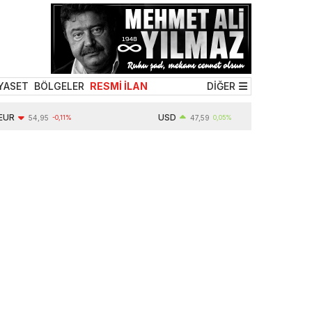
YASET
BÖLGELER
RESMİ İLAN
DİĞER
USD
54,95
-0,11%
47,59
0,05%