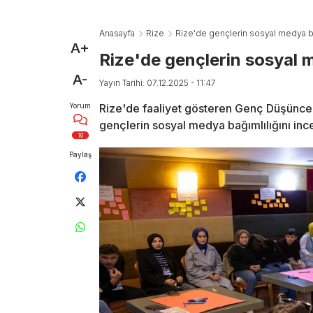
Anasayfa
Rize
Rize'de gençlerin sosyal medya bağı
A+
Rize'de gençlerin sosyal me
A-
Yayın Tarihi: 07.12.2025 - 11:47
Yorum
Rize'de faaliyet gösteren Genç Düşünce 
gençlerin sosyal medya bağımlılığını ince
10
Paylaş