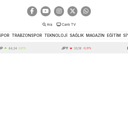
Ara
Canlı TV
SPOR
TRABZONSPOR
TEKNOLOJİ
SAĞLIK
MAGAZİN
EĞİTİM
Sİ
JPY
EUR
64,34
0,01%
30,18
-0,31%