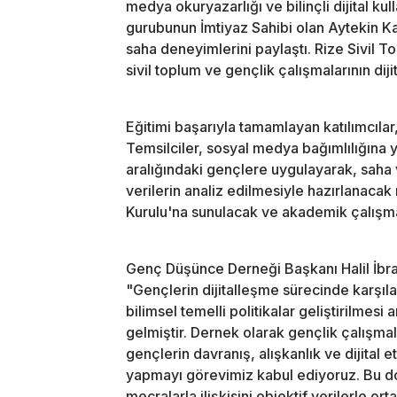
medya okuryazarlığı ve bilinçli dijital ku
gurubunun İmtiyaz Sahibi olan Aytekin K
saha deneyimlerini paylaştı. Rize Sivil 
sivil toplum ve gençlik çalışmalarının di
Eğitimi başarıyla tamamlayan katılımcılar
Temsilciler, sosyal medya bağımlılığına 
aralığındaki gençlere uygulayarak, saha v
verilerin analiz edilmesiyle hazırlanaca
Kurulu'na sunulacak ve akademik çalışm
Genç Düşünce Derneği Başkanı Halil İbrah
"Gençlerin dijitalleşme sürecinde karşıla
bilimsel temelli politikalar geliştirilmesi 
gelmiştir. Dernek olarak gençlik çalışmala
gençlerin davranış, alışkanlık ve dijital 
yapmayı görevimiz kabul ediyoruz. Bu doğ
mecralarla ilişkisini objektif verilerle or