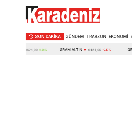
SON DAKİKA
GÜNDEM
TRABZON
EKONOMİ
LTIN
GRAM ALTIN
GBP
10624,00
0,56%
6484,95
-0,17%