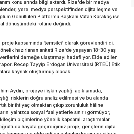
llanım konularında bilgi aktardı. Rize'de bir medya
alender, yerel medya perspektifinden dijitalleşme ve
Toplum Gönüllüleri Platformu Başkanı Vatan Karakaş ise
jital dönüşümdeki rolüne değindi.
, proje kapsamında ‘temsilci' olarak görevlendirildi.
yönelik hazırlanan anketi Rize'de yaşayan 18-30 yaş
erilerini derneğe ulaştırmayı hedefliyor. Elde edilen
k rapor, Recep Tayyip Erdoğan Üniversitesi (RTEÜ) Etik
alara kaynak oluşturmuş olacak.
im Aydın, projeye ilişkin yaptığı açıklamada,
ştığı risklerin doğru analiz edilmesi ve bu alanda
artık bir ihtiyaç olmaktan çıkıp zorunluluk hâline
rını yalnızca sosyal faaliyetlerle sınırlı görmüyor;
etkileşim biçimlerine yönelik kapsamlı araştırmalar
rultuda hayata geçirdiğimiz proje, gençlerin dijital
taya koymayı ve elde edilen bulguları karar vericilerle