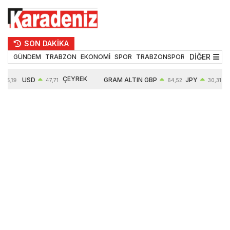
SON DAKİKA
DİĞER
GÜNDEM
TRABZON
EKONOMİ
SPOR
TRABZONSPOR
TEKNOLOJİ
ÇEYREK
USD
GRAM ALTIN
GBP
JPY
55,19
47,71
64,52
30,31
ALTIN
0,18%
6660,55
0,27%
0,39%
10903,00
2,59%
2,54%