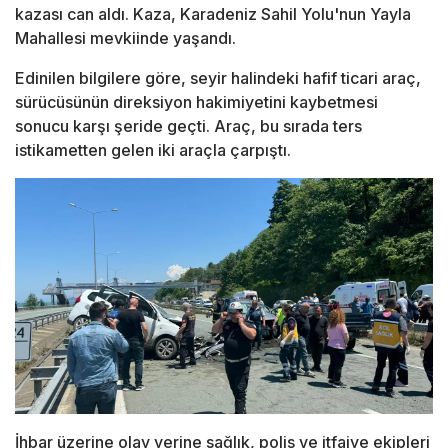
kazası can aldı. Kaza, Karadeniz Sahil Yolu'nun Yayla
Mahallesi mevkiinde yaşandı.
Edinilen bilgilere göre, seyir halindeki hafif ticari araç,
sürücüsünün direksiyon hakimiyetini kaybetmesi
sonucu karşı şeride geçti. Araç, bu sırada ters
istikametten gelen iki araçla çarpıştı.
İhbar üzerine olay yerine sağlık, polis ve itfaiye ekipleri