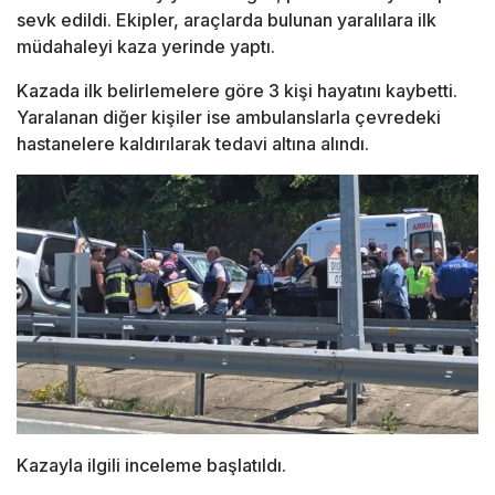
sevk edildi. Ekipler, araçlarda bulunan yaralılara ilk
müdahaleyi kaza yerinde yaptı.
Kazada ilk belirlemelere göre 3 kişi hayatını kaybetti.
Yaralanan diğer kişiler ise ambulanslarla çevredeki
hastanelere kaldırılarak tedavi altına alındı.
Kazayla ilgili inceleme başlatıldı.