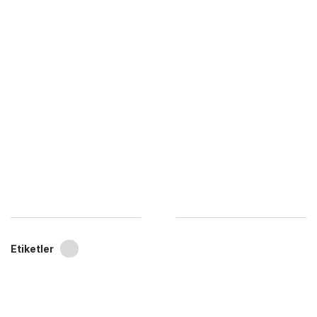
Etiketler