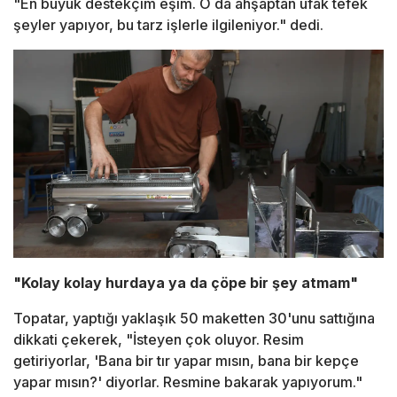
"En büyük destekçim eşim. O da ahşaptan ufak tefek
şeyler yapıyor, bu tarz işlerle ilgileniyor." dedi.
"Kolay kolay hurdaya ya da çöpe bir şey atmam"
Topatar, yaptığı yaklaşık 50 maketten 30'unu sattığına
dikkati çekerek, "İsteyen çok oluyor. Resim
getiriyorlar, 'Bana bir tır yapar mısın, bana bir kepçe
yapar mısın?' diyorlar. Resmine bakarak yapıyorum."