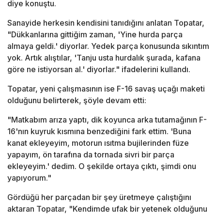
diye konuştu.
Sanayide herkesin kendisini tanıdığını anlatan Topatar,
"Dükkanlarına gittiğim zaman, 'Yine hurda parça
almaya geldi.' diyorlar. Yedek parça konusunda sıkıntım
yok. Artık alıştılar, 'Tanju usta hurdalık şurada, kafana
göre ne istiyorsan al.' diyorlar." ifadelerini kullandı.
Topatar, yeni çalışmasının ise F-16 savaş uçağı maketi
olduğunu belirterek, şöyle devam etti:
"Matkabım arıza yaptı, dik koyunca arka tutamağının F-
16'nın kuyruk kısmına benzediğini fark ettim. 'Buna
kanat ekleyeyim, motorun ısıtma bujilerinden füze
yapayım, ön tarafına da tornada sivri bir parça
ekleyeyim.' dedim. O şekilde ortaya çıktı, şimdi onu
yapıyorum."
Gördüğü her parçadan bir şey üretmeye çalıştığını
aktaran Topatar, "Kendimde ufak bir yetenek olduğunu