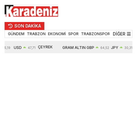
SON DAKİKA
DİĞER
GÜNDEM
TRABZON
EKONOMİ
SPOR
TRABZONSPOR
TEKNOLOJİ
ÇEYREK
USD
GRAM ALTIN
GBP
JPY
55,19
47,71
64,52
30,31
ALTIN
0,18%
6660,55
0,27%
0,39%
10903,00
2,59%
2,54%