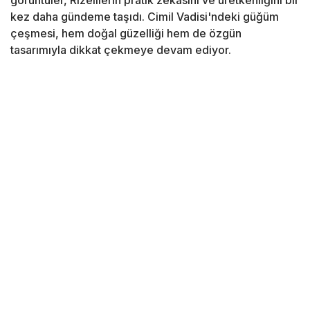
görüntüler, Rizelilerin pratik zekâsını ve üretkenliğini bir
kez daha gündeme taşıdı. Cimil Vadisi'ndeki güğüm
çeşmesi, hem doğal güzelliği hem de özgün
tasarımıyla dikkat çekmeye devam ediyor.