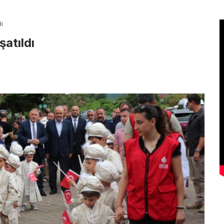
dı
şatıldı