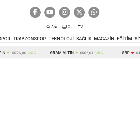
Ara
Canlı TV
SPOR
TRABZONSPOR
TEKNOLOJİ
SAĞLIK
MAGAZİN
EĞİTİM
Sİ
GRAM ALTIN
GBP
10726,00
0,87%
6562,94
1,08%
64,35
-