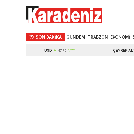
SON DAKİKA
GÜNDEM
TRABZON
EKONOMİ
USD
ÇEYREK ALTIN
47,70
0,17%