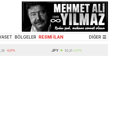
YASET
BÖLGELER
RESMİ İLAN
DİĞER
JPY
0,01%
30,21
0,07%