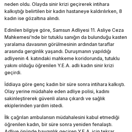
neden oldu. Olayda sinir krizi geçirerek intihara
kalkıştığı belirtilen bir kadın hastaneye kaldırılırken, 8
kadın ise gözaltına alındı.
Edinilen bilgiye göre, Samsun Adliyesi 11. Asliye Ceza
Mahkemesi'nde bir tutuklu sanığın da bulunduğu kasten
yaralama davasının görülmesinin ardından taraflar
arasında gerginlik yaşandı. Duruşmanın yapıldığı
adliyenin 4. katındaki mahkeme koridorunda, tutuklu
yakını olduğu öğrenilen Y.E.A. adlı kadın sinir krizi
geçirdi.
İddiaya göre genç kadın bir süre sonra intihara kalkıştı.
Olay yerine müdahale eden adliye polisi, kadını
sakinleştirerek güvenli alana çıkardı ve sağlık
ekiplerinden yardım istedi.
İlk çağrılan ambulansın müdahalesini kabul etmediği
öğrenilen kadın, bir süre sonra yeniden fenalaştı.
Adliye önünde baygınlık geçiren Y.E.A. için tekrar