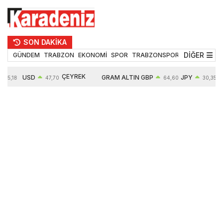
SON DAKİKA
DİĞER
GÜNDEM
TRABZON
EKONOMİ
SPOR
TRABZONSPOR
TEKNOLOJİ
ÇEYREK
USD
GRAM ALTIN
GBP
JPY
55,18
47,70
64,60
30,35
ALTIN
0,16%
6652,76
0,38%
0,54%
10909,00
2,47%
2,60%