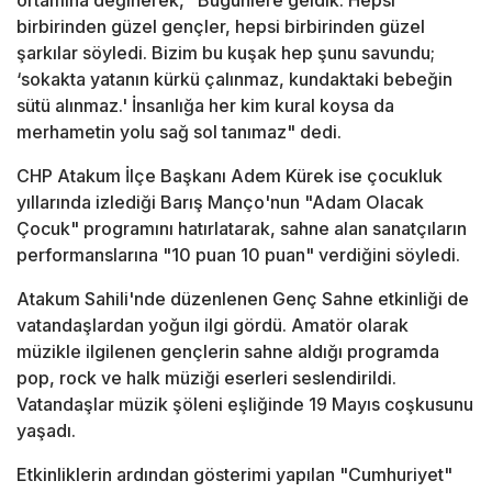
ortamına değinerek, "Bugünlere geldik. Hepsi
birbirinden güzel gençler, hepsi birbirinden güzel
şarkılar söyledi. Bizim bu kuşak hep şunu savundu;
‘sokakta yatanın kürkü çalınmaz, kundaktaki bebeğin
sütü alınmaz.' İnsanlığa her kim kural koysa da
merhametin yolu sağ sol tanımaz" dedi.
CHP Atakum İlçe Başkanı Adem Kürek ise çocukluk
yıllarında izlediği Barış Manço'nun "Adam Olacak
Çocuk" programını hatırlatarak, sahne alan sanatçıların
performanslarına "10 puan 10 puan" verdiğini söyledi.
Atakum Sahili'nde düzenlenen Genç Sahne etkinliği de
vatandaşlardan yoğun ilgi gördü. Amatör olarak
müzikle ilgilenen gençlerin sahne aldığı programda
pop, rock ve halk müziği eserleri seslendirildi.
Vatandaşlar müzik şöleni eşliğinde 19 Mayıs coşkusunu
yaşadı.
Etkinliklerin ardından gösterimi yapılan "Cumhuriyet"