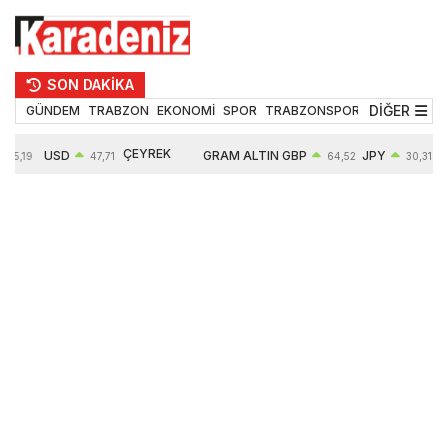
SON DAKİKA
DİĞER
GÜNDEM
TRABZON
EKONOMİ
SPOR
TRABZONSPOR
TEKNOLOJİ
ÇEYREK
USD
GRAM ALTIN
GBP
JPY
55,19
47,71
64,52
30,31
ALTIN
0,18%
6660,55
0,27%
0,39%
10903,00
2,59%
2,54%