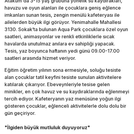
Atakum'da 3-15 yaş grubuna yönelik su kaydırakları,
havuzu ve oyun alanları ile çocuklara geniş eğlence
imkanları sunan tesis, zengin menülü kafeteryası ile
ailelerden büyük ilgi görüyor. Yenimahalle Mahallesi
3130. Sokak’ta bulunan Aqua Park çocuklara özel oyun
saatleri, animasyonlar ve renkli etkinliklerle sıcak
havalarda unutulmaz anılara ev sahipliği yapacak.
Tesis, yaz boyunca haftanın yedi günü 09.00-17.00
saatleri arasında hizmet veriyor.
Eğitim öğretim yılının sona ermesiyle, soluğu tesiste
alan çocuklar tatil keyfini tesiste sunulan aktivitelere
katılarak çıkarıyor. Ebeveynleriyle tesise gelen
minikler, en çok havuz ve su kaydıraklarında eğlenmeyi
tercih ediyor. Kafeteryanın yaz menüsüne yoğun ilgi
gösteren çocuklar, eğlenceli aktivitelerle dolu dolu bir
gün geçiriyor.
"İlgiden büyük mutluluk duyuyoruz"