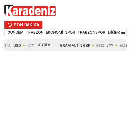
SON DAKİKA
DİĞER
GÜNDEM
TRABZON
EKONOMİ
SPOR
TRABZONSPOR
TEKNOLOJİ
ÇEYREK
USD
GRAM ALTIN
GBP
JPY
55,19
47,71
64,52
30,31
ALTIN
0,18%
6660,55
0,27%
0,39%
10903,00
2,59%
2,54%