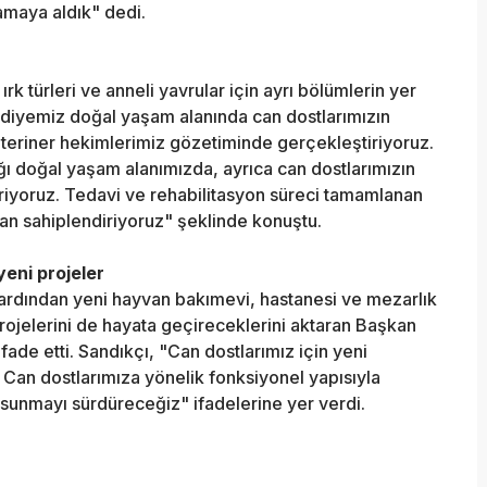
amaya aldık" dedi.
k türleri ve anneli yavrular için ayrı bölümlerin yer
diyemiz doğal yaşam alanında can dostlarımızın
veteriner hekimlerimiz gözetiminde gerçekleştiriyoruz.
dığı doğal yaşam alanımızda, ayrıca can dostlarımızın
riyoruz. Tedavi ve rehabilitasyon süreci tamamlanan
dan sahiplendiriyoruz" şeklinde konuştu.
yeni projeler
ardından yeni hayvan bakımevi, hastanesi ve mezarlık
 projelerini de hayata geçireceklerini aktaran Başkan
fade etti. Sandıkçı, "Can dostlarımız için yeni
an dostlarımıza yönelik fonksiyonel yapısıyla
sunmayı sürdüreceğiz" ifadelerine yer verdi.