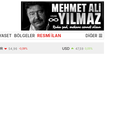
YASET
BÖLGELER
RESMİ İLAN
DİĞER
USD
54,96
-0,09%
47,59
0,05%