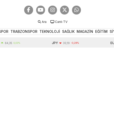
Ara
Canlı TV
SPOR
TRABZONSPOR
TEKNOLOJİ
SAĞLIK
MAGAZİN
EĞİTİM
Sİ
JPY
EUR
,35
0,03%
30,19
-0,29%