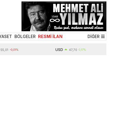
YASET
BÖLGELER
RESMİ İLAN
DİĞER
USD
-0,01%
47,70
0,17%