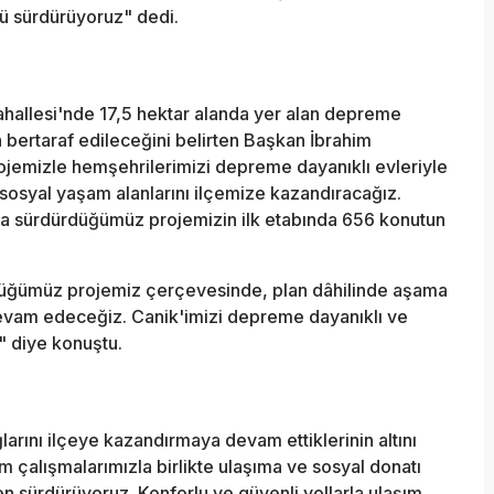
ü sürdürüyoruz" dedi.
hallesi'nde 17,5 hektar alanda yer alan depreme
n bertaraf edileceğini belirten Başkan İbrahim
jemizle hemşehrilerimizi depreme dayanıklı evleriyle
sosyal yaşam alanlarını ilçemize kazandıracağız.
a sürdürdüğümüz projemizin ilk etabında 656 konutun
ttüğümüz projemiz çerçevesinde, plan dâhilinde aşama
devam edeceğiz. Canik'imizi depreme dayanıklı ve
" diye konuştu.
larını ilçeye kazandırmaya devam ettiklerinin altını
çalışmalarımızla birlikte ulaşıma ve sosyal donatı
en sürdürüyoruz. Konforlu ve güvenli yollarla ulaşım