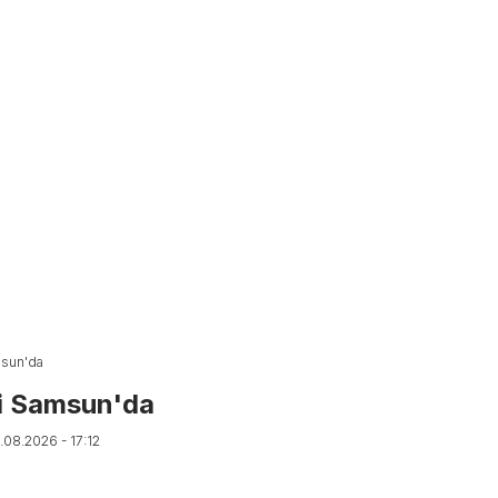
msun'da
si Samsun'da
.08.2026 - 17:12