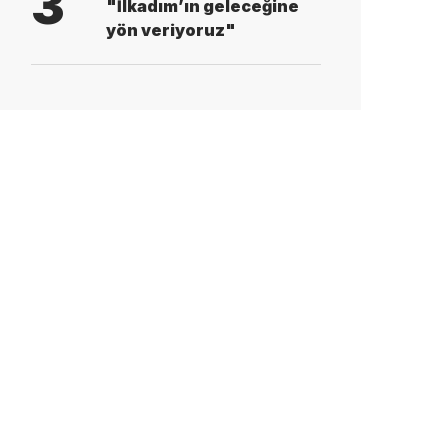
3
"İlkadım’ın geleceğine
yön veriyoruz"