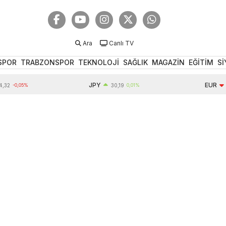
Ara
Canlı TV
SPOR
TRABZONSPOR
TEKNOLOJİ
SAĞLIK
MAGAZİN
EĞİTİM
Sİ
JPY
EUR
0,05%
30,19
0,01%
55,01