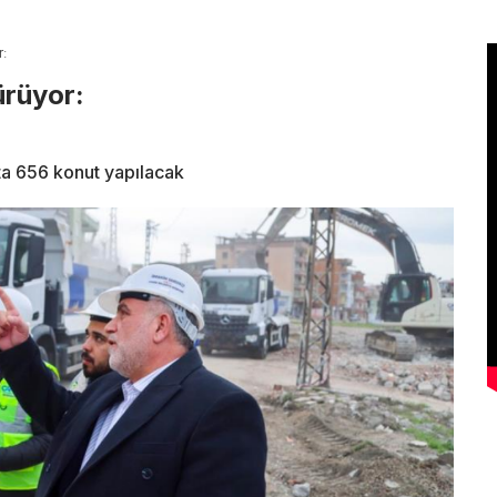
r:
ürüyor:
pta 656 konut yapılacak