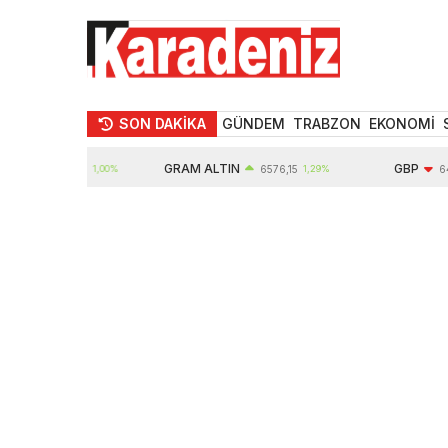
SON DAKİKA
GÜNDEM
TRABZON
EKONOMİ
GRAM ALTIN
GBP
10739,00
1,00%
6576,15
1,29%
64,32
-