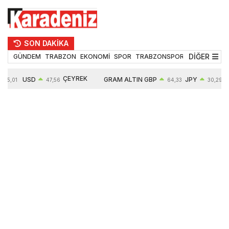
SON DAKİKA
DİĞER
GÜNDEM
TRABZON
EKONOMİ
SPOR
TRABZONSPOR
TEKNOLOJİ
ÇEYREK
USD
GRAM ALTIN
GBP
JPY
55,01
47,56
64,33
30,29
ALTIN
0,08%
6497,85
0,54%
0,45%
10571,00
4,28%
4,27%