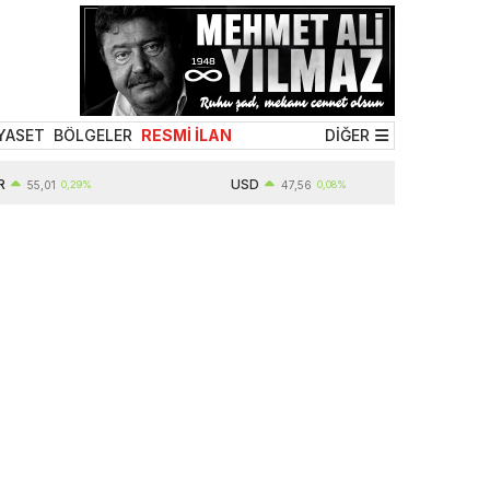
YASET
BÖLGELER
RESMİ İLAN
DİĞER
USD
,01
0,29%
47,56
0,08%