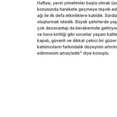
Haftası, yerel yönetimler başta olmak üze
konusunda harekete geçmeye teşvik eden 
ağı ile ilk defa etkinliklere katıldık. Sür
oluşturmak istedik. Büyük şehirlerde yaşa
çok dezavantajı da beraberinde getiriyor.
ve hava kirliliği gibi sorunlar yaşam kali
kapalı, güvenli ve dikkat çekici bir güz
katılımcıların farkındalık düzeyinin artırıl
edinmesini amaçladık" diye konuştu.