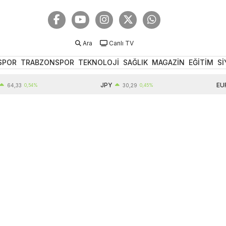
Ara
Canlı TV
SPOR
TRABZONSPOR
TEKNOLOJİ
SAĞLIK
MAGAZİN
EĞİTİM
Sİ
JPY
EUR
33
0,54%
30,29
0,45%
55