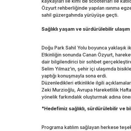
kaykayları ile kimi de scooterları ile kat
Özyurt rehberliğinde yapılan ısınma egzer
sahil güzergahında yürüyüşe geçti.
Sağlıklı yaşam ve sürdürülebilir ulaşım
Doğu Park Sahil Yolu boyunca yaklaşık i
Etkinliğin sonunda Canan Özyurt, hareket
dair bilgilendirici bir sohbet gerçekleştir
Selim Yılmaz’ın, şehir içi ulaşımda bisik
yaptığı konuşmayla sona erdi.
Düzenledikleri etkinlikle ilgili açıklam
Zeki Murzioğlu, Avrupa Hareketlilik Hafta
yönelik farkındalık oluşturmak adına önem
"Hedefimiz sağlıklı, sürdürülebilir ve bi
Programa katılım sağlayan herkese teşe