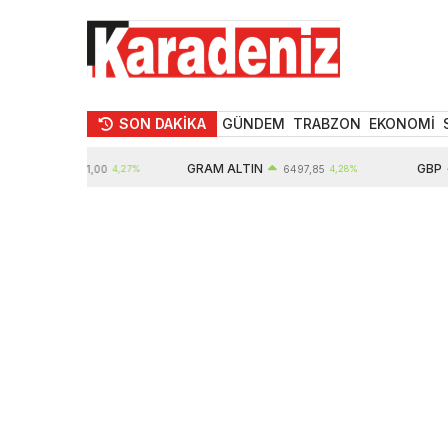
SON DAKİKA
GÜNDEM
TRABZON
EKONOMİ
IN
GRAM ALTIN
GBP
10571,00
4,27%
6497,85
4,28%
64,