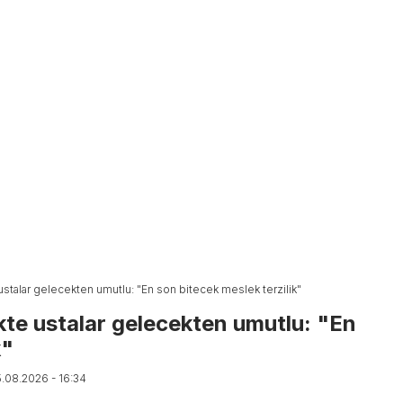
stalar gelecekten umutlu: "En son bitecek meslek terzilik"
kte ustalar gelecekten umutlu: "En
k"
5.08.2026 - 16:34