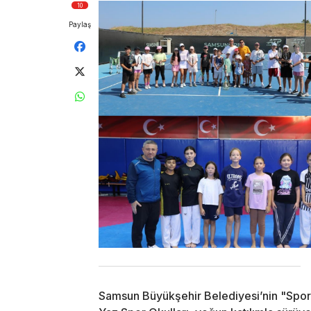
10
Paylaş
Samsun Büyükşehir Belediyesi’nin "Spor