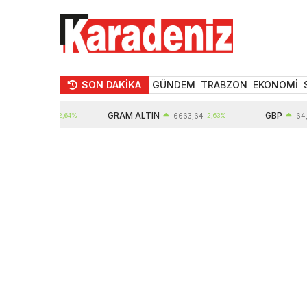
SON DAKİKA
GÜNDEM
TRABZON
EKONOMİ
GRAM ALTIN
GBP
10914,00
2,64%
6663,64
2,63%
64,63
0,