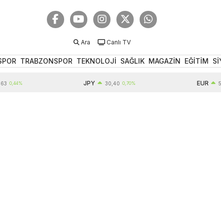
Ara
Canlı TV
SPOR
TRABZONSPOR
TEKNOLOJİ
SAĞLIK
MAGAZİN
EĞİTİM
Sİ
JPY
EUR
44%
30,40
0,70%
55,19
0