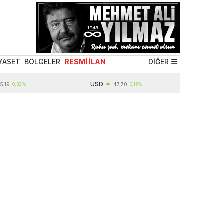
YASET
BÖLGELER
RESMİ İLAN
DİĞER
USD
,32%
47,70
0,15%