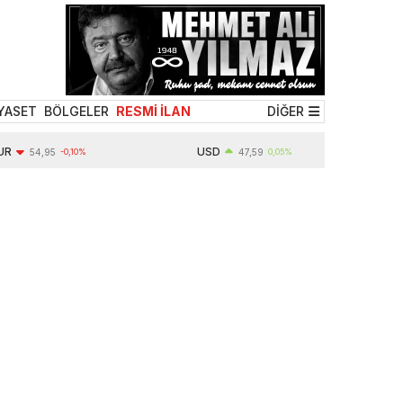
YASET
BÖLGELER
RESMİ İLAN
DİĞER
USD
54,95
-0,10%
47,59
0,05%