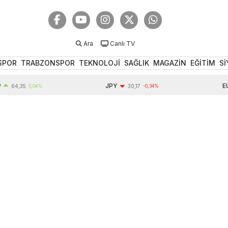
Ara
Canlı TV
SPOR
TRABZONSPOR
TEKNOLOJİ
SAĞLIK
MAGAZİN
EĞİTİM
Sİ
JPY
EUR
4,35
0,04%
30,17
-0,34%