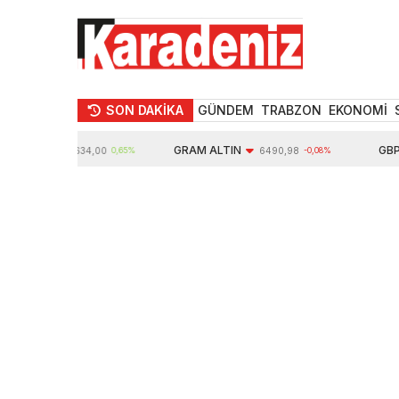
SON DAKİKA
GÜNDEM
TRABZON
EKONOMİ
TIN
GRAM ALTIN
GBP
10634,00
0,65%
6490,98
-0,08%
6