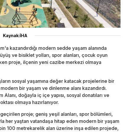
Kaynak:İHA
am'a kazandırdığı modern sedde yaşam alanında
yüş ve bisiklet yolları, spor alanları, çocuk oyun
çeken proje, ilçenin yeni cazibe merkezi olmaya
arın sosyal yaşamına değer katacak projelerine bir
 modern bir yaşam ve dinlenme alanı kazandırdı.
anı, doğayla iç içe yapısı, sosyal donatıları ve
noktası olmaya hazırlanıyor.
eçirilen proje; geniş yeşil alanları, spor bölümleri,
ıyla her yaştan vatandaşa hitap eden modern bir yaşam
in 100 metrekarelik alan üzerine inşa edilen projede,