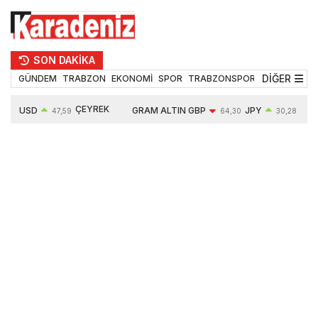
SON DAKİKA
DİĞER
GÜNDEM
TRABZON
EKONOMİ
SPOR
TRABZONSPOR
TEKNOLOJİ
ÇEYREK
USD
GRAM ALTIN
GBP
JPY
EUR
47,59
64,30
30,28
ALTIN
0,06%
6527,50
-0,05%
0,02%
0,16%
10614,00
0,48%
0,46%