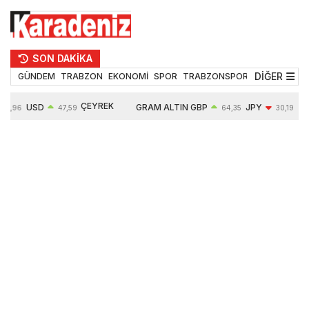
SON DAKİKA
DİĞER
GÜNDEM
TRABZON
EKONOMİ
SPOR
TRABZONSPOR
TEKNOLOJİ
ÇEYREK
USD
GRAM ALTIN
GBP
JPY
54,96
47,59
64,35
30,19
ALTIN
0,05%
6490,16
0,03%
-0,29%
10632,00
-0,09%
0,63%