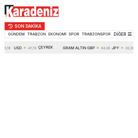
SON DAKİKA
DİĞER
GÜNDEM
TRABZON
EKONOMİ
SPOR
TRABZONSPOR
TEKNOLOJİ
ÇEYREK
USD
GRAM ALTIN
GBP
JPY
55,18
47,70
64,65
30,38
ALTIN
0,17%
6685,26
0,46%
0,64%
10935,00
2,97%
2,84%