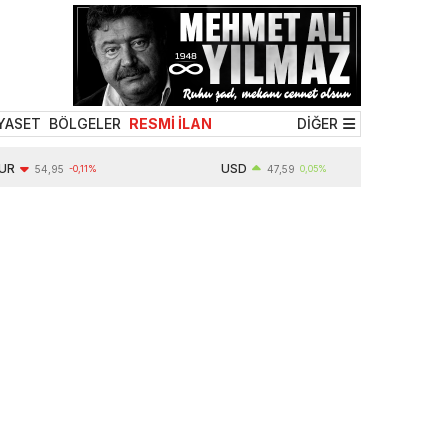
YASET
BÖLGELER
RESMİ İLAN
DİĞER
USD
54,95
-0,11%
47,59
0,05%