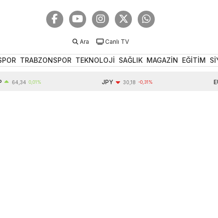
Ara
Canlı TV
SPOR
TRABZONSPOR
TEKNOLOJİ
SAĞLIK
MAGAZİN
EĞİTİM
Sİ
JPY
EUR
4,34
0,01%
30,18
-0,31%