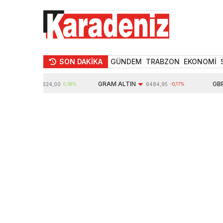
SON DAKİKA
GÜNDEM
TRABZON
EKONOMİ
TIN
GRAM ALTIN
GBP
10624,00
0,56%
6484,95
-0,17%
6