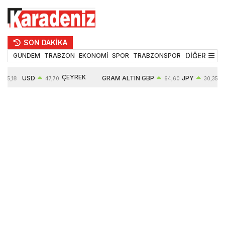
SON DAKİKA
DİĞER
GÜNDEM
TRABZON
EKONOMİ
SPOR
TRABZONSPOR
TEKNOLOJİ
ÇEYREK
USD
GRAM ALTIN
GBP
JPY
55,18
47,70
64,60
30,35
ALTIN
0,16%
6652,76
0,38%
0,54%
10909,00
2,47%
2,60%