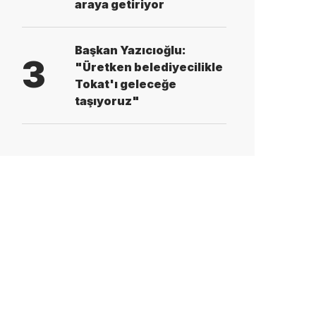
araya getiriyor
Başkan Yazıcıoğlu:
3
"Üretken belediyecilikle
Tokat'ı geleceğe
taşıyoruz"