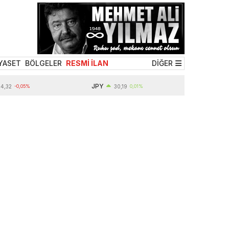
YASET
BÖLGELER
RESMİ İLAN
DİĞER
JPY
-0,05%
30,19
0,01%