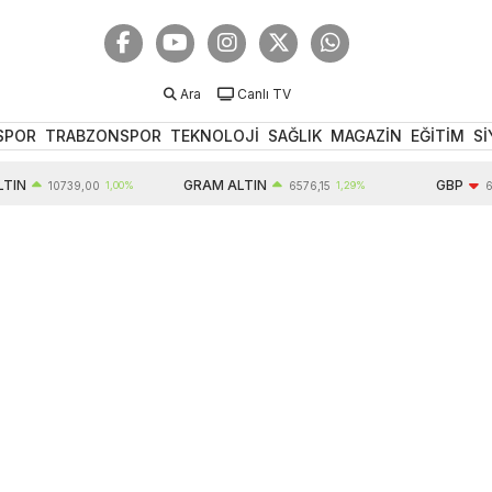
Ara
Canlı TV
SPOR
TRABZONSPOR
TEKNOLOJİ
SAĞLIK
MAGAZİN
EĞİTİM
Sİ
GRAM ALTIN
GBP
10739,00
1,00%
6576,15
1,29%
64,32