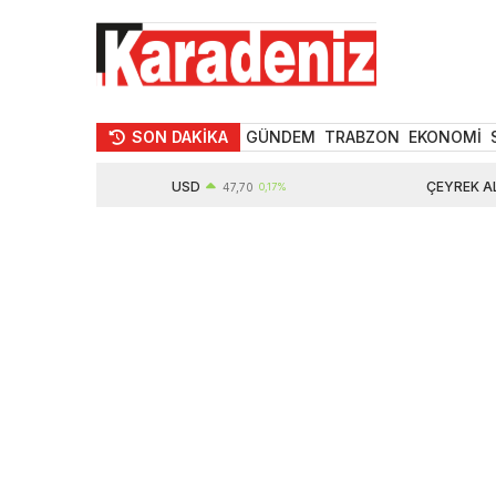
SON DAKİKA
GÜNDEM
TRABZON
EKONOMİ
USD
ÇEYREK ALTIN
47,70
0,17%