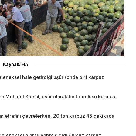
Kaynak:İHA
 geleneksel hale getirdiği uşûr (onda bir) karpuz
n Mehmet Kutsal, uşûr olarak bir tır dolusu karpuzu
rın etrafını çevrelerken, 20 ton karpuz 45 dakikada
l geleneksel olarak yapmış olduğumuz karpuz