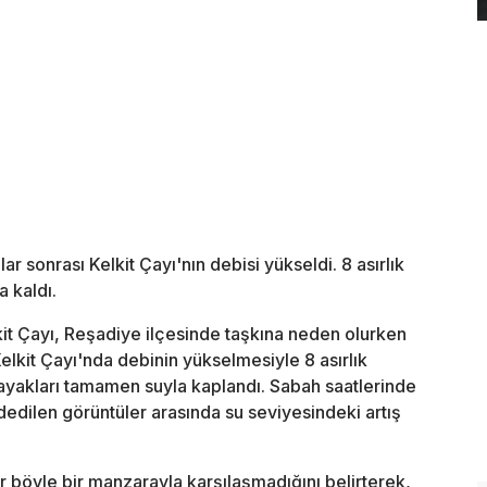
lar sonrası Kelkit Çayı'nın debisi yükseldi. 8 asırlık
a kaldı.
lkit Çayı, Reşadiye ilçesinde taşkına neden olurken
elkit Çayı'nda debinin yükselmesiyle 8 asırlık
ayakları tamamen suyla kaplandı. Sabah saatlerinde
dedilen görüntüler arasında su seviyesindeki artış
ır böyle bir manzarayla karşılaşmadığını belirterek,