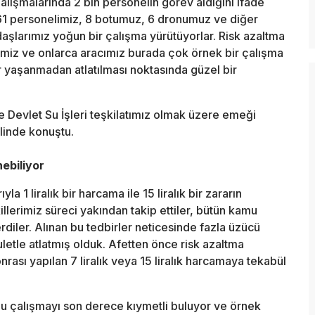
çalışmalarında 2 bin personelin görev aldığını ifade
61 personelimiz, 8 botumuz, 6 dronumuz ve diğer
şlarımız yoğun bir çalışma yürütüyorlar. Risk azaltma
imiz ve onlarca aracımız burada çok örnek bir çalışma
r yaşanmadan atlatılması noktasında güzel bir
e Devlet Su İşleri teşkilatımız olmak üzere emeği
linde konuştu.
nebiliyor
la 1 liralık bir harcama ile 15 liralık bir zararın
killerimiz süreci yakından takip ettiler, bütün kamu
diler. Alınan bu tedbirler neticesinde fazla üzücü
letle atlatmış olduk. Afetten önce risk azaltma
onrası yapılan 7 liralık veya 15 liralık harcamaya tekabül
bu çalışmayı son derece kıymetli buluyor ve örnek