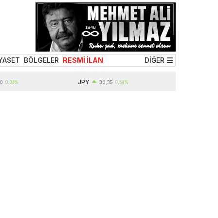
YASET
BÖLGELER
RESMİ İLAN
DİĞER
JPY
%
30,35
0,54%