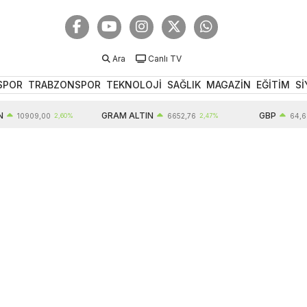
Ara
Canlı TV
SPOR
TRABZONSPOR
TEKNOLOJİ
SAĞLIK
MAGAZİN
EĞİTİM
Sİ
GRAM ALTIN
GBP
0909,00
2,60%
6652,76
2,47%
64,60
0,38