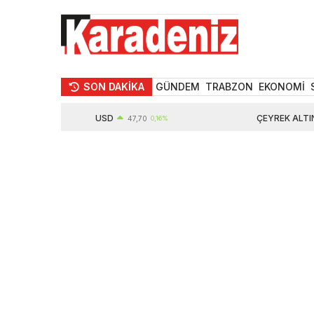
SON DAKİKA
GÜNDEM
TRABZON
EKONOMİ
USD
ÇEYREK ALTIN
47,70
0,16%
1