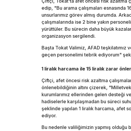
Çiftçi, Tokat'ta afet öncesi risk azaltma 
edip, "Bu arama çalışmaları esnasında 1
unsurlarımız görev almış durumda. Arkada
çalışmalarında ise 2 bine yakın personel
yürüttüler. Bu sürecin daha büyük kazala
organizasyon sergilendi.
Başta Tokat Valimiz, AFAD teşkilatımız v
geçen personelimi tebrik ediyorum" şek
1 liralık harcama ile 15 liralık zarar önle
Çiftçi, afet öncesi risk azaltma çalışmalarıy
önlenebildiğinin altını çizerek, "Milletve
kurumlarımız ellerinden gelen desteği ver
hadiselerle karşılaşmadan bu süreci suhu
şeklinde yapılan 1 liralık harcama, afet s
ediyor.
Bu nedenle valiliğimizin yapmış olduğu 