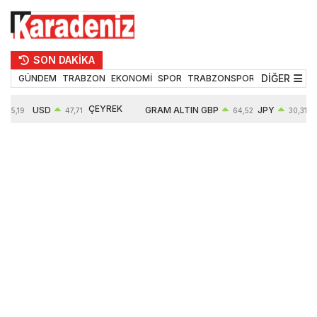
SON DAKİKA
DİĞER
GÜNDEM
TRABZON
EKONOMİ
SPOR
TRABZONSPOR
TEKNOLOJİ
ÇEYREK
USD
GRAM ALTIN
GBP
JPY
55,19
47,71
64,52
30,31
ALTIN
0,18%
6660,55
0,27%
0,39%
10904,00
2,59%
2,55%