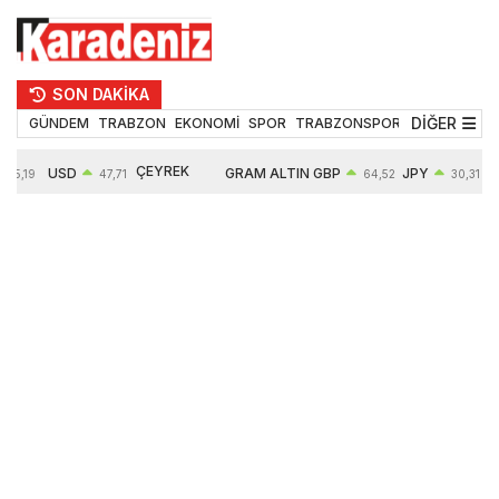
SON DAKİKA
DİĞER
GÜNDEM
TRABZON
EKONOMİ
SPOR
TRABZONSPOR
TEKNOLOJİ
ÇEYREK
USD
GRAM ALTIN
GBP
JPY
55,19
47,71
64,52
30,31
ALTIN
0,18%
6660,55
0,27%
0,39%
10903,00
2,59%
2,54%