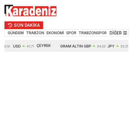
SON DAKİKA
DİĞER
GÜNDEM
TRABZON
EKONOMİ
SPOR
TRABZONSPOR
TEKNOLOJİ
ÇEYREK
USD
GRAM ALTIN
GBP
JPY
55,19
47,71
64,52
30,31
ALTIN
0,18%
6660,55
0,27%
0,39%
10904,00
2,59%
2,55%