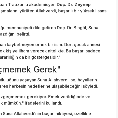
yapan Trabzonlu akademisyen
Doç. Dr. Zeynep
malarını yürüten Allahverdi, başarılı bir yüksek lisans
u memnuniyeti dile getiren Doç. Dr. Bingöl, Suna
zdığını belirtti.
an kaybetmeyen örnek bir isim. Dört çocuk annesi
çok kişiye ilham verecek nitelikte. Bu başarı sadece
rlılığın da bir göstergesidir."
eçmemek Gerek"
tluluğunu yaşayan Suna Allahverdi ise, hayallerin
ren herkesin hedeflerine ulaşabileceğini söyledi.
vazgeçmemek gerekiyor. Emek verildiğinde ve
ak mümkün." ifadelerini kullandı.
 Suna Allahverdi'nin başarı hikâyesi, özellikle