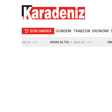
SON DAKİKA
GÜNDEM
TRABZON
EKONOMİ
LTIN
GRAM ALTIN
GBP
10735,00
0,96%
6554,49
0,95%
6