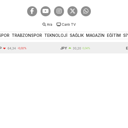
Ara
Canlı TV
SPOR
TRABZONSPOR
TEKNOLOJİ
SAĞLIK
MAGAZİN
EĞİTİM
Sİ
JPY
EUR
4,34
-0,02%
30,20
0,04%