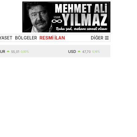
YASET
BÖLGELER
RESMİ İLAN
DİĞER
USD
55,01
0,00%
47,70
0,16%