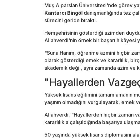
Muş Alparslan Üniversitesi'nde görev 
Kantarcı Bingöl
danışmanlığında tez çalış
sürecini geride bıraktı.
Hemşehrisinin gösterdiği azimden duyduğ
Allahverdi'nin örnek bir başarı hikâyesi ya
"Suna Hanım, öğrenme azmini hiçbir zam
olarak gösterdiği emek ve kararlılık, bir
akademik değil, aynı zamanda azim ve kara
"Hayallerden Vazg
Yüksek lisans eğitimini tamamlamanın mu
yaşının olmadığını vurgulayarak, emek ve
Allahverdi, "Hayallerden hiçbir zaman 
kararlılıkla çalışıldığında başarıya ulaşm
50 yaşında yüksek lisans diplomasını alan