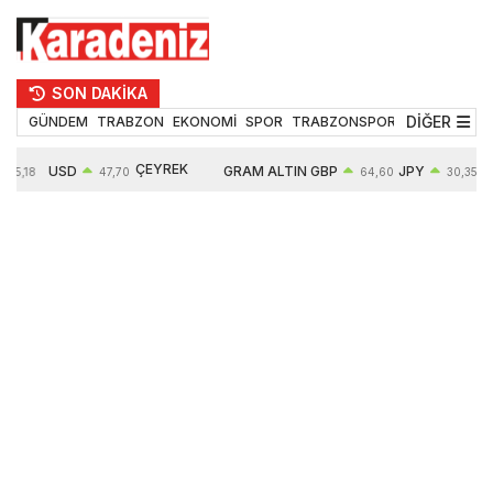
SON DAKİKA
DİĞER
GÜNDEM
TRABZON
EKONOMİ
SPOR
TRABZONSPOR
TEKNOLOJİ
ÇEYREK
USD
GRAM ALTIN
GBP
JPY
55,18
47,70
64,60
30,35
ALTIN
0,16%
6652,76
0,38%
0,54%
10909,00
2,47%
2,60%