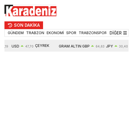
SON DAKİKA
DİĞER
GÜNDEM
TRABZON
EKONOMİ
SPOR
TRABZONSPOR
TEKNOLOJİ
ÇEYREK
USD
GRAM ALTIN
GBP
JPY
55,19
47,70
64,63
30,40
ALTIN
0,15%
6663,64
0,44%
0,70%
10914,00
2,63%
2,64%