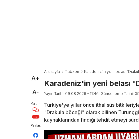
Anasayfa
Trabzon
Karadeniz'in yeni belası 'Draku
A+
Karadeniz'in yeni belası '
A-
Yayın Tarihi: 09.08.2026 - 11:46
| Güncelleme Tarihi: 0
Yorum
Türkiye'ye yıllar önce ithal süs bitkileriy
"Drakula böceği" olarak bilinen Turunçg
10
kaynaklarından fındığı tehdit etmeyi sürd
Paylaş