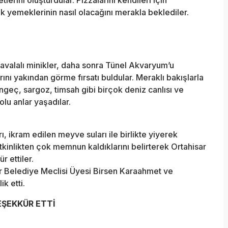
lk yemeklerinin nasıl olacağını merakla beklediler.
avalalı minikler, daha sonra Tünel Akvaryum’u
rını yakından görme fırsatı buldular. Meraklı bakışlarla
engeç, sargoz, timsah gibi birçok deniz canlısı ve
lu anlar yaşadılar.
ı, ikram edilen meyve suları ile birlikte yiyerek
tkinlikten çok memnun kaldıklarını belirterek Ortahisar
 ettiler.
ar Belediye Meclisi Üyesi Birsen Karaahmet ve
k etti.
EŞEKKÜR ETTİ