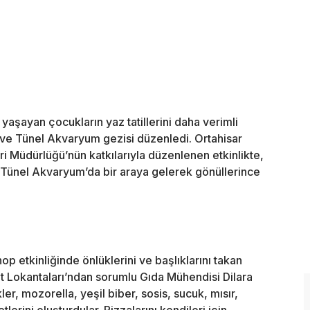
 yaşayan çocukların yaz tatillerini daha verimli
 ve Tünel Akvaryum gezisi düzenledi. Ortahisar
ri Müdürlüğü’nün katkılarıyla düzenlenen etkinlikte,
Tünel Akvaryum’da bir araya gelerek gönüllerince
etkinliğinde önlüklerini ve başlıklarını takan
 Kent Lokantaları’ndan sorumlu Gıda Mühendisi Dilara
er, mozorella, yeşil biber, sosis, sucuk, mısır,
erini oluşturdular. Pizzalarını kendileri için