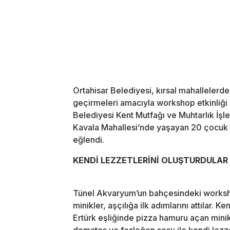
Ortahisar Belediyesi, kırsal mahallelerde
geçirmeleri amacıyla workshop etkinliği
Belediyesi Kent Mutfağı ve Muhtarlık İşle
Kavala Mahallesi’nde yaşayan 20 çocuk 
eğlendi.
KENDİ LEZZETLERİNİ OLUŞTURDULAR
Tünel Akvaryum’un bahçesindeki workshop 
minikler, aşçılığa ilk adımlarını attılar.
Ertürk eşliğinde pizza hamuru açan minikl
domates ve fesleğen sosu ile kendi lezzetl