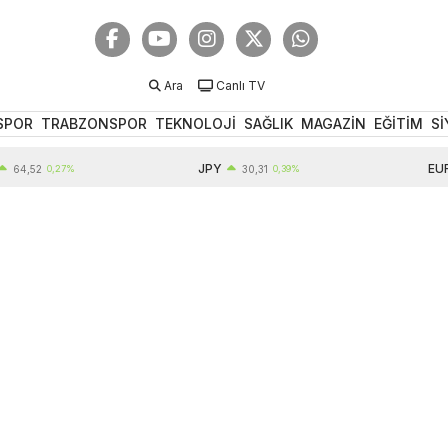
Ara
Canlı TV
SPOR
TRABZONSPOR
TEKNOLOJİ
SAĞLIK
MAGAZİN
EĞİTİM
Sİ
JPY
EUR
2
0,27%
30,31
0,39%
55