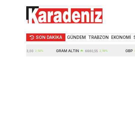
SON DAKİKA
GÜNDEM
TRABZON
EKONOMİ
N
GRAM ALTIN
GBP
10903,00
2,54%
6660,55
2,59%
64,5