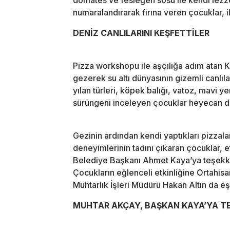
numaralandırarak fırına veren çocuklar, i
DENİZ CANLILARINI KEŞFETTİLER
Pizza workshopu ile aşçılığa adım atan K
gezerek su altı dünyasının gizemli canlıla
yılan türleri, köpek balığı, vatoz, mavi y
sürüngeni inceleyen çocuklar heyecan do
Gezinin ardından kendi yaptıkları pizzalar
deneyimlerinin tadını çıkaran çocuklar, e
Belediye Başkanı Ahmet Kaya’ya teşekkür
Çocukların eğlenceli etkinliğine Ortahis
Muhtarlık İşleri Müdürü Hakan Altın da eşli
MUHTAR AKÇAY, BAŞKAN KAYA’YA T