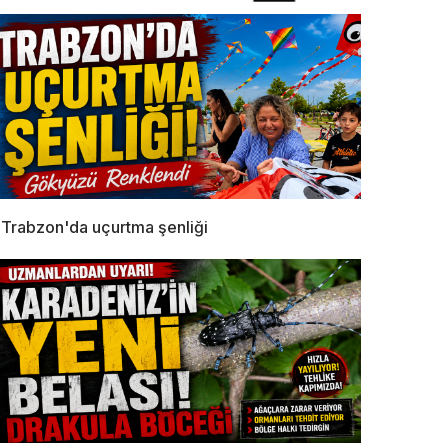
Trabzon'da uçurtma şenliği