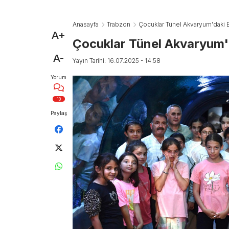
Anasayfa
Trabzon
Çocuklar Tünel Akvaryum'daki E
A+
Çocuklar Tünel Akvaryum'd
A-
Yayın Tarihi: 16.07.2025 - 14:58
Yorum
10
Paylaş