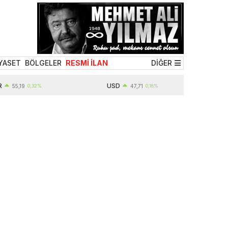
YASET
BÖLGELER
RESMİ İLAN
DİĞER
USD
,19
0,32%
47,71
0,18%